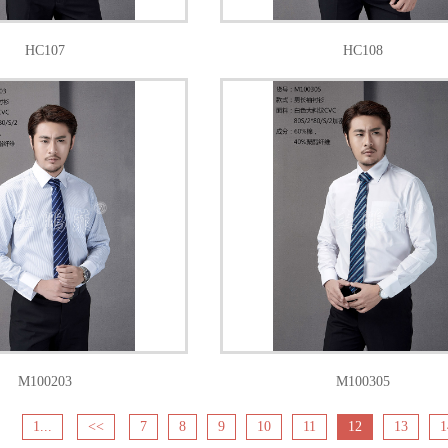
HC107
HC108
M100203
M100305
1...
<<
7
8
9
10
11
12
13
1