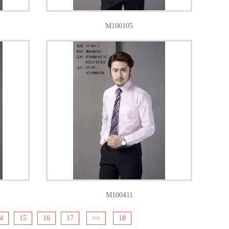
M100105
M100411
4
15
16
17
>>
18