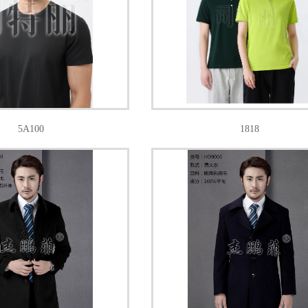
5A100
1818