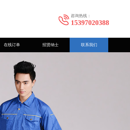
咨询热线：
15397020388
在线订单
招贤纳士
联系我们