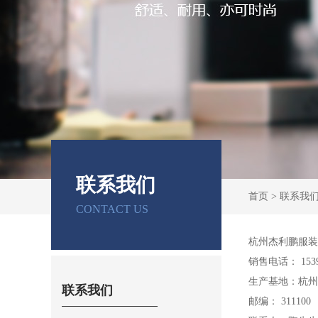
联系我们
首页
> 联系我
CONTACT US
杭州杰利鹏服装
销售电话： 153970
生产基地：杭州
联系我们
邮编： 311100