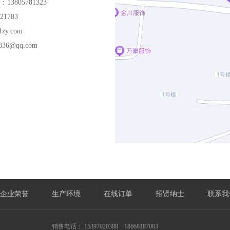
3805781323
1783
zy.com
836@qq.com
企业荣誉
生产环境
在线订单
招贤纳士
联系我
销售电话： 15397020388 18668187083